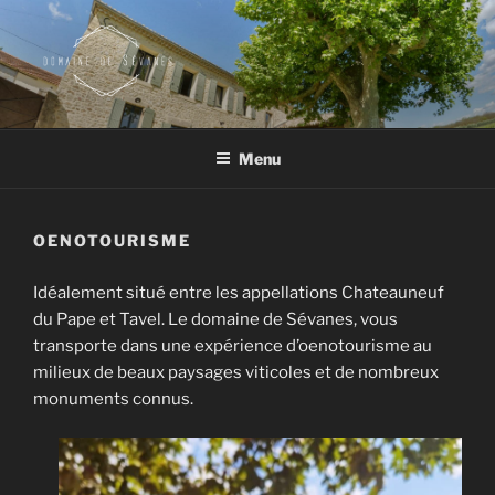
Aller
au
contenu
principal
DOMAINE DE SEVANES
Vin – Huile d'olive – Chambre d'hôtes Gard Occitanie Saint Paul les
Fonts
Menu
OENOTOURISME
Idéalement situé entre les appellations Chateauneuf
du Pape et Tavel. Le domaine de Sévanes, vous
transporte dans une expérience d’oenotourisme au
milieux de beaux paysages viticoles et de nombreux
monuments connus.